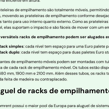
ma eficiente em altura.
teleiras de empilhamento são totalmente móveis, permitindo 
s, movendo as prateleiras de empilhamento conforme deseja
 tanto para uso interno quanto externo. Como as prateleira
el, elas suportam o impacto e são fáceis de mover com um em
 versáteis racks de empilhamento podem ser alugados e
Rack simples
: cada nível tem espaço para uma Euro palet
Rack duplo
: cada nível tem espaço para duas paletes Euro
tantes de empilhamento móveis podem ser montadas com tub
ura de cada rack de empilhamento móvel. Os tubos estão dis
680 mm, 1900 mm e 2100 mm. Além desses tubos, os racks
a feita de madeira ou contraplacado.
uguel de racks de empilhament
omrent possui o maior pool da Europa para aluguel de sist