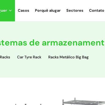
guer
Casos
Porquê alugar
Sectores
Contato
stemas de armazenament
 Racks
Car Tyre Rack
Racks Metálico Big Bag