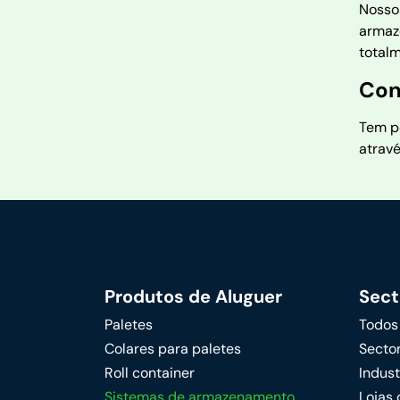
Nosso
armaz
total
Con
Tem p
atrav
Produtos de Aluguer
Sect
Paletes
Todos
Colares para paletes
Sector
Roll container
Indus
Sistemas de armazenamento
Lojas 