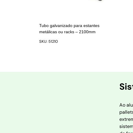
Tubo galvanizado para estantes
metálicas ou racks – 2100mm
SKU: 51210
Si
Ao al
palle
extre
siste