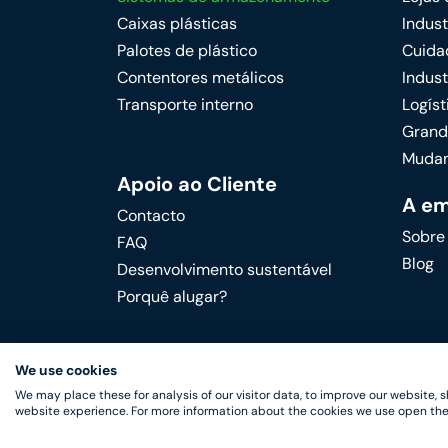
Caixas plásticas
Indust
Palotes de plástico
Cuida
Contentores metálicos
Indust
Transporte interno
Logíst
Grand
Mudan
Apoio ao Cliente
A e
Contacto
Sobre
FAQ
Blog
Desenvolvimento sustentável
Porquê alugar?
We use cookies
We may place these for analysis of our visitor data, to improve our website,
website experience. For more information about the cookies we use open the
RotomRent Copyright 2022.
|
Política d