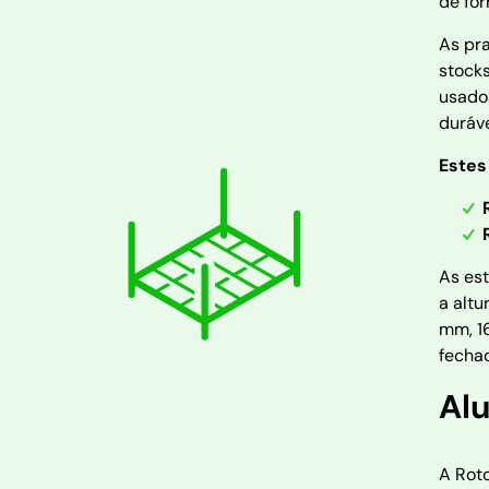
de for
As pra
stock
usados
duráv
Estes
As es
a alt
mm, 1
fechad
Al
A Rot