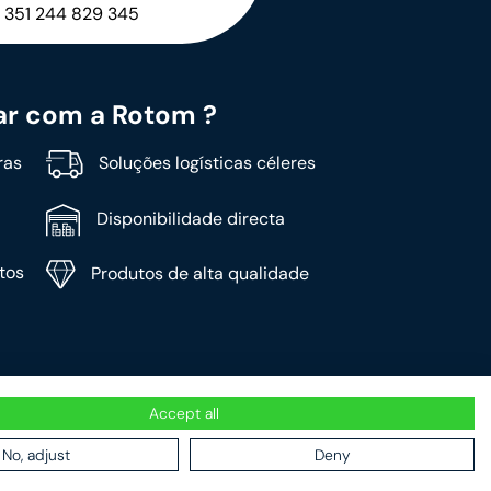
 351 244 829 345
ar com a Rotom ?
ras
Soluções logísticas céleres
Disponibilidade directa
tos
Produtos de alta qualidade
Accept all
No, adjust
Deny