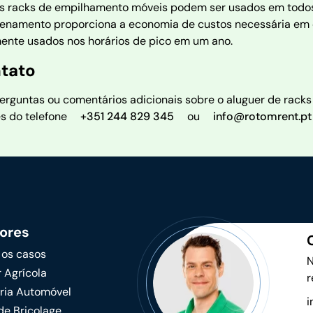
s racks de empilhamento móveis podem ser usados em todos 
enamento proporciona a economia de custos necessária em c
mente usados nos horários de pico em um ano.
tato
erguntas ou comentários adicionais sobre o aluguer de rack
és do telefone
+351 244 829 345
ou
info@rotomrent.pt
ores
 os casos
N
 Agrícola
r
tria Automóvel
i
de Bricolage