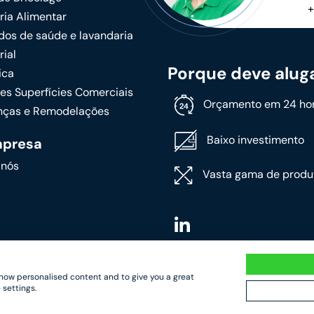
+
ria Alimentar
dos de saúde e lavandaria
rial
Porque deve alug
ica
es Superfícies Comerciais
Orçamento em 24 ho
ças e Remodelações
Baixo investimento
mpresa
 nós
Vasta gama de produ
 show personalised content and to give you a great
 settings.
e privacidade
|
Termos e condições de aluguer