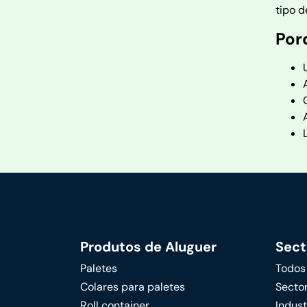
tipo d
Por
Produtos de Aluguer
Sect
Paletes
Todos
Colares para paletes
Sector
Roll container
Indus