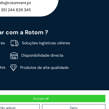
nfo@rotomrent.pt
 351 244 829 345
ar com a Rotom ?
ras
Soluções logísticas céleres
Disponibilidade directa
tos
Produtos de alta qualidade
Accept all
No, adjust
Deny