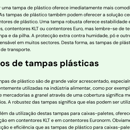
r uma tampa de plástico oferece imediatamente mais comodid
 As tampas de plástico também podem oferecer a solução cer
tores de plástico. Uma tampa robusta oferece estabilidade 
es, contentores KLT ou contentores Euro, mas lembre-se de 
pa e da pilha. A protecção extra contra humidade, pó e outr
pensável em muitos sectores. Desta forma, as tampas de plás
de transporte.
pos de tampas plásticas
pas de plástico são de grande valor acrescentado, especial
ntemente utilizadas na indústria alimentar, como por exemp
e mercadorias a granel através de uma cobertura significa 
os. A robustez das tampas significa que elas podem ser util
além da utilização destas tampas para caixas-paletes, ofe
zação em contentores KLT e em contentores Euronorm. Obviam
cção e eficiência que as tampas de plástico para caixas-pal