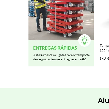
Tampa
1224x
SKU: 
Alu