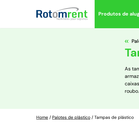
Produtos de alu
Pal
Ta
As ta
armaz
caixa
roubo.
Home
/
Palotes de plástico
/
Tampas de plástico