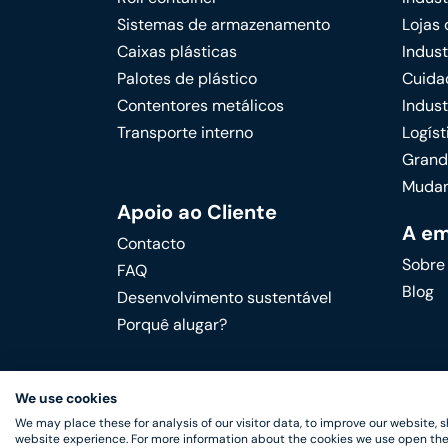
Sistemas de armazenamento
Lojas 
Caixas plásticas
Indust
Palotes de plástico
Cuida
Contentores metálicos
Indust
Transporte interno
Logíst
Grand
Mudan
Apoio ao Cliente
A e
Contacto
Sobre
FAQ
Blog
Desenvolvimento sustentável
Porquê alugar?
We use cookies
We may place these for analysis of our visitor data, to improve our website,
website experience. For more information about the cookies we use open the