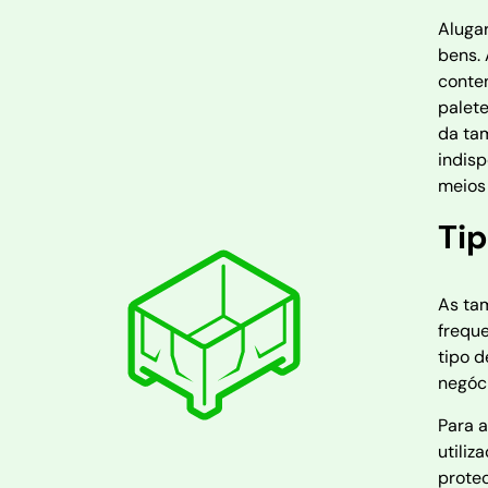
Aluga
bens.
conten
palet
da tam
indis
meios 
Ti
As tam
freque
tipo d
negóci
Para 
utili
prote