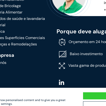
i
de Bricolage
+
ria Alimentar
dos de saúde e lavandaria
rial
Porque deve alug
ica
es Superfícies Comerciais
Orçamento em 24 ho
ças e Remodelações
Baixo investimento
mpresa
 nós
Vasta gama de produ
 show personalised content and to give you a great
 settings.