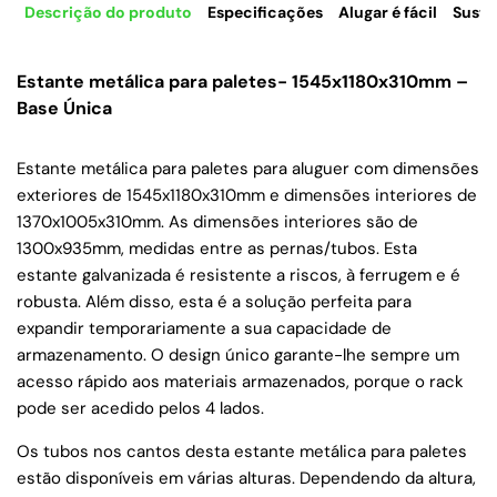
Descrição do produto
Especificações
Alugar é fácil
Suste
Estante metálica para paletes- 1545x1180x310mm –
Base Única
Estante metálica para paletes para aluguer com dimensões
exteriores de 1545x1180x310mm e dimensões interiores de
1370x1005x310mm. As dimensões interiores são de
1300x935mm, medidas entre as pernas/tubos. Esta
estante galvanizada é resistente a riscos, à ferrugem e é
robusta. Além disso, esta é a solução perfeita para
expandir temporariamente a sua capacidade de
armazenamento. O design único garante-lhe sempre um
acesso rápido aos materiais armazenados, porque o rack
pode ser acedido pelos 4 lados.
Os tubos nos cantos desta estante metálica para paletes
estão disponíveis em várias alturas. Dependendo da altura,