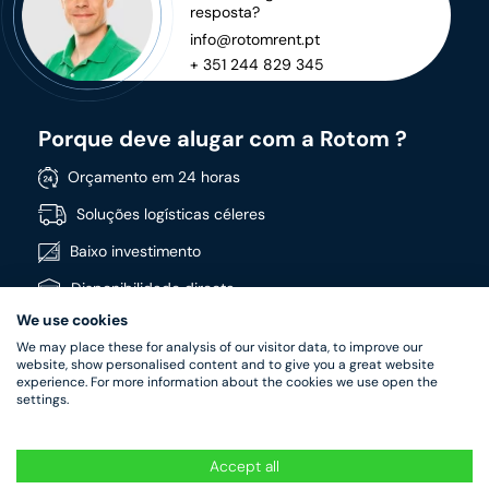
resposta?
info@rotomrent.pt
+ 351 244 829 345
Porque deve alugar com a Rotom ?
Orçamento em 24 horas
Soluções logísticas céleres
Baixo investimento
Disponibilidade directa
We use cookies
Vasta gama de produtos
We may place these for analysis of our visitor data, to improve our
Produtos de alta qualidade
website, show personalised content and to give you a great website
experience. For more information about the cookies we use open the
settings.
Accept all
RotomRent Copyright 2022.
|
Política de privacidade
|
Termos