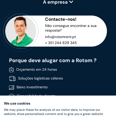
A empresa
Contacte-nos!
Não consegue encontrar a sua
resposta?
info@rotomrent.pt
+ 351 244 829 345
Porque deve alugar com a Rotom ?
Orçamento em 24 horas
Soluções logísticas céleres
Baixo investimento
Disponibilidade directa
We use cookies
Vasta gama de produtos
We may place these for analysis of our visitor data, to improve our
Produtos de alta qualidade
website, show personalised content and to give you a great website