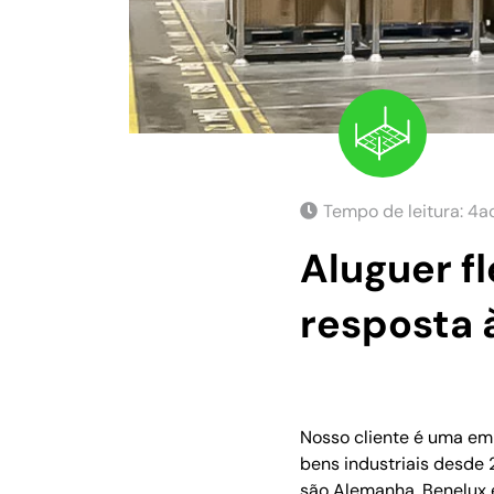
Tempo de leitura:
4
a
Aluguer fl
resposta 
Nosso cliente é uma empr
bens industriais desde
são Alemanha, Benelux e 