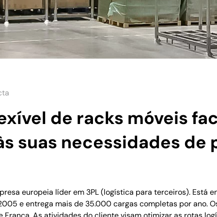
cta
exível de racks móveis fac
às suas necessidades de
esa europeia líder em 3PL (logística para terceiros). Está en
 2005 e entrega mais de 35.000 cargas completas por ano. O
França. As atividades do cliente visam otimizar as rotas logís