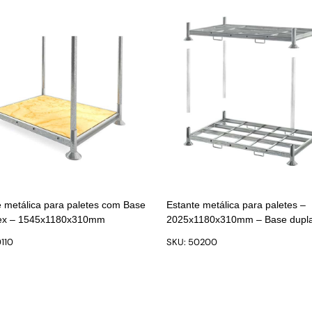
e metálica para paletes com Base
Estante metálica para paletes –
lex – 1545x1180x310mm
2025x1180x310mm – Base dupl
110
SKU: 50200