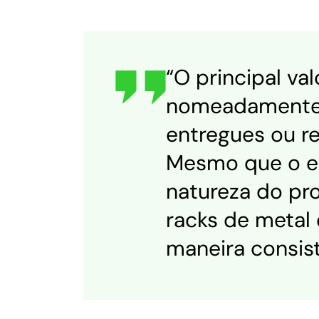
“O principal val
nomeadamente 
entregues ou r
Mesmo que o es
natureza do pr
racks de metal 
maneira consis