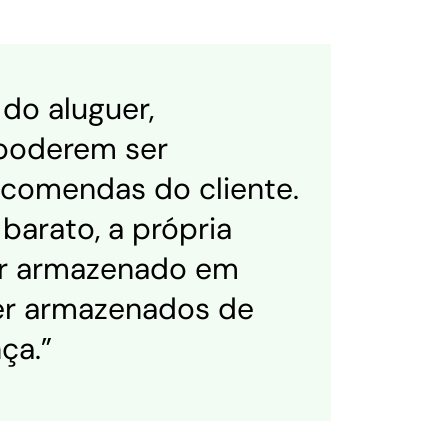
 do aluguer,
poderem ser
ncomendas do cliente.
arato, a própria
er armazenado em
ser armazenados de
ça.”