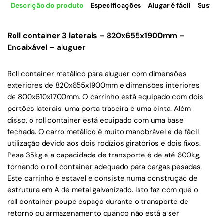
Descrição do produto
Especificações
Alugar é fácil
Suste
Roll container 3 laterais – 820x655x1900mm –
Encaixável – aluguer
Roll container metálico para aluguer com dimensões
exteriores de 820x655x1900mm e dimensões interiores
de 800x610x1700mm. O carrinho está equipado com dois
portões laterais, uma porta traseira e uma cinta. Além
disso, o roll container está equipado com uma base
fechada. O carro metálico é muito manobrável e de fácil
utilização devido aos dois rodízios giratórios e dois fixos.
Pesa 35kg e a capacidade de transporte é de até 600kg,
tornando o roll container adequado para cargas pesadas.
Este carrinho é estavel e consiste numa construção de
estrutura em A de metal galvanizado. Isto faz com que o
roll container poupe espaço durante o transporte de
retorno ou armazenamento quando não está a ser