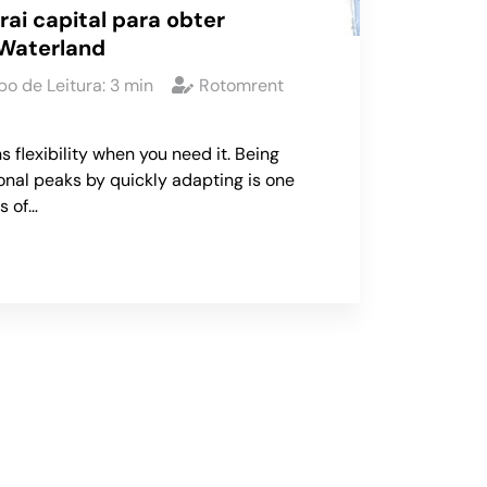
ai capital para obter
Waterland
o de Leitura:
3
min
Rotomrent
s flexibility when you need it. Being
onal peaks by quickly adapting is one
s of…