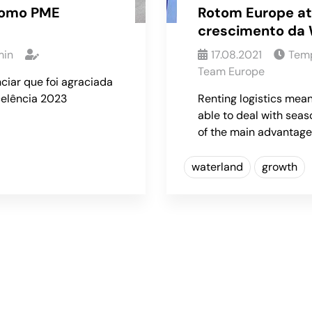
 como PME
Rotom Europe atr
crescimento da 
in
17.08.2021
Temp
Team Europe
ciar que foi agraciada
celência 2023
Renting logistics mean
able to deal with seas
of the main advantage
waterland
growth