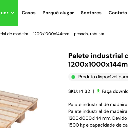
guer
Casos
Porquê alugar
Sectores
Contato
strial de madeira – 1200x1000x144mm – pesada, robusta
Palete industrial
1200x1000x144mm
Produto disponível para
SKU: 14132
|
Faça downlo
Palete industrial de madei
Palete industrial de madeir
1200x1000x144 mm. Devido 
1500 kg e capacidade de car