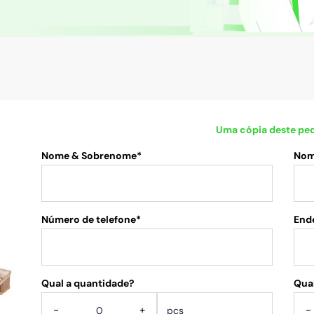
Uma cópia deste ped
Nome & Sobrenome*
Nom
Número de telefone*
End
Qual a quantidade?
.
Qual
-
+
-