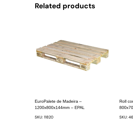
Related products
EuroPalete de Madeira –
Roll co
1200x800x144mm – EPAL
800x70
SKU: 11820
SKU: 4