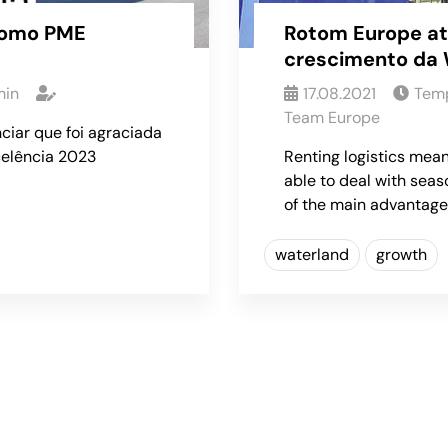
 como PME
Rotom Europe atr
crescimento da 
in
17.08.2021
Temp
Team Europe
ciar que foi agraciada
celência 2023
Renting logistics mean
able to deal with seas
of the main advantage
waterland
growth