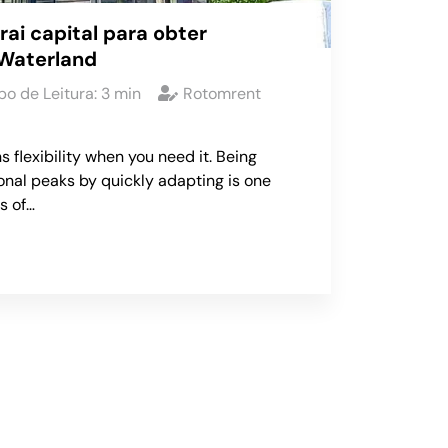
ai capital para obter
Waterland
o de Leitura:
3
min
Rotomrent
s flexibility when you need it. Being
onal peaks by quickly adapting is one
s of…