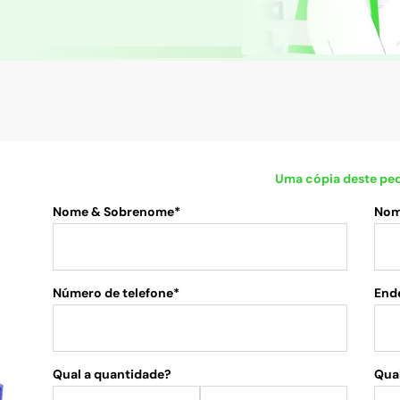
Uma cópia deste ped
Nome & Sobrenome*
Nom
Número de telefone*
End
Qual a quantidade?
.
Qual