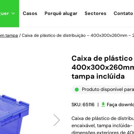
guer
Casos
Porquê alugar
Sectores
Contato
com tampa
/
Caixa de plástico de distribuição – 400x300x260mm – 25 
Caixa de plástico
400x300x260mm – 
tampa inclúida
Produto disponível para
SKU: 65116
|
Faça downlo
Caixa de plástico de distr
encaixável, tampa inclúida-
dimensões exteriores de 4